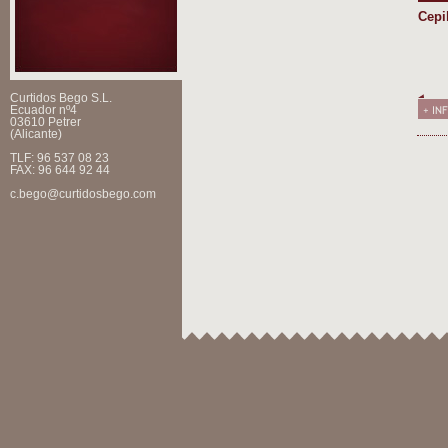
Cepi
Curtidos Bego S.L.
Ecuador nº4
03610 Petrer
(Alicante)
TLF: 96 537 08 23
FAX: 96 644 92 44
c.bego@curtidosbego.com