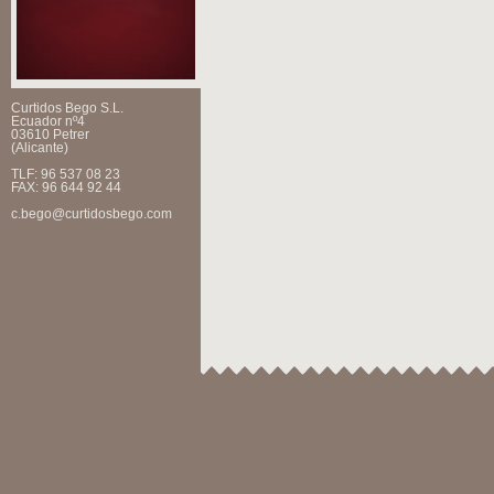
Curtidos Bego S.L.
Ecuador nº4
03610 Petrer
(Alicante)
TLF: 96 537 08 23
FAX: 96 644 92 44
c.bego@curtidosbego.com