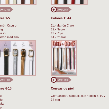
res 1-5
Colores 11-14
arrón Oscuro
11.- Marrón Claro
eig
12.- Negro
ueso
13.- Rojo
arrón mediano
14.- Charol
amel
res 6-10
Correas de piel
ul
Correas para sandalia con hebilla 7, 10 y
nte
14 mm
ata
ro