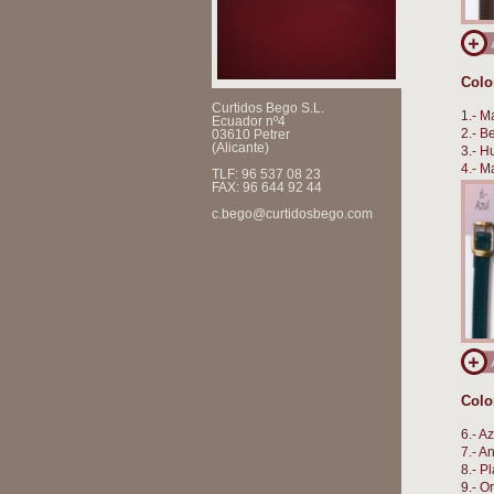
Colo
Curtidos Bego S.L.
1.- M
Ecuador nº4
2.- B
03610 Petrer
(Alicante)
3.- H
4.- M
TLF: 96 537 08 23
5.- C
FAX: 96 644 92 44
c.bego@curtidosbego.com
Colo
6.- Az
7.- A
8.- Pl
9.- O