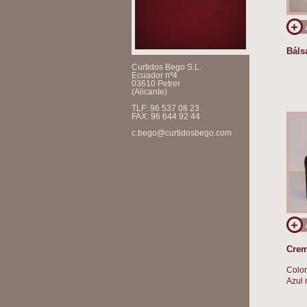
Báls
Curtidos Bego S.L.
Ecuador nº4
03610 Petrer
(Alicante)
TLF: 96 537 08 23
FAX: 96 644 92 44
c.bego@curtidosbego.com
Crem
Color
Azul m