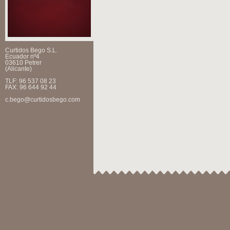
Curtidos Bego S.L.
Ecuador nº4
03610 Petrer
(Alicante)
TLF: 96 537 08 23
FAX: 96 644 92 44
c.bego@curtidosbego.com