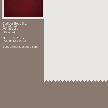
Curtidos Bego S.L.
Ecuador nº4
03610 Petrer
(Alicante)
TLF: 96 537 08 23
FAX: 96 644 92 44
c.bego@curtidosbego.com