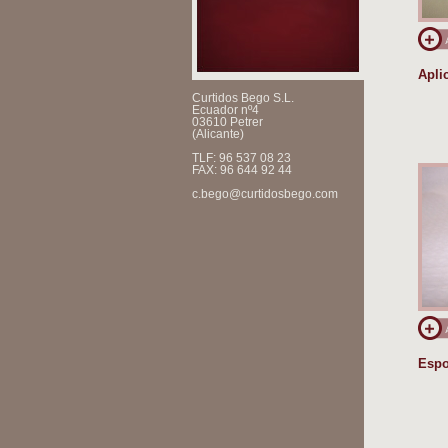
Apli
Curtidos Bego S.L.
Ecuador nº4
03610 Petrer
(Alicante)
TLF: 96 537 08 23
FAX: 96 644 92 44
c.bego@curtidosbego.com
Espo