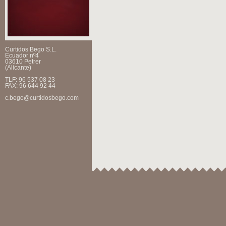
Curtidos Bego S.L.
Ecuador nº4
03610 Petrer
(Alicante)
TLF: 96 537 08 23
FAX: 96 644 92 44
c.bego@curtidosbego.com