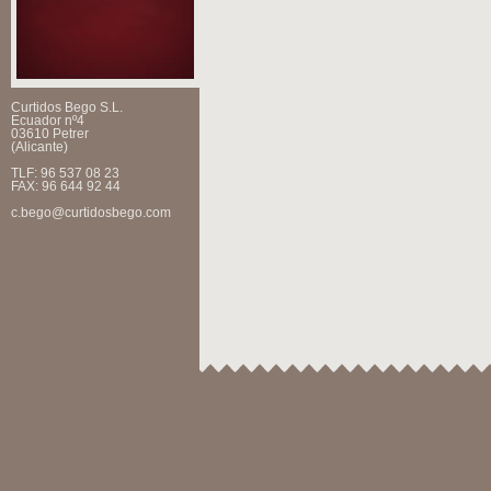
Curtidos Bego S.L.
Ecuador nº4
03610 Petrer
(Alicante)
TLF: 96 537 08 23
FAX: 96 644 92 44
c.bego@curtidosbego.com