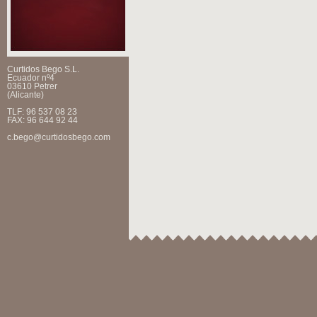
Curtidos Bego S.L.
Ecuador nº4
03610 Petrer
(Alicante)
TLF: 96 537 08 23
FAX: 96 644 92 44
c.bego@curtidosbego.com