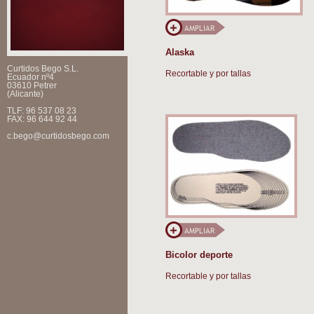
Alaska
Curtidos Bego S.L.
Recortable y por tallas
Ecuador nº4
03610 Petrer
(Alicante)
TLF: 96 537 08 23
FAX: 96 644 92 44
c.bego@curtidosbego.com
Bicolor deporte
Recortable y por tallas