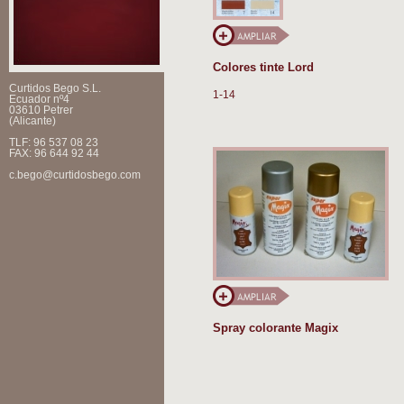
Colores tinte Lord
Curtidos Bego S.L.
1-14
Ecuador nº4
03610 Petrer
(Alicante)
TLF: 96 537 08 23
FAX: 96 644 92 44
c.bego@curtidosbego.com
Spray colorante Magix