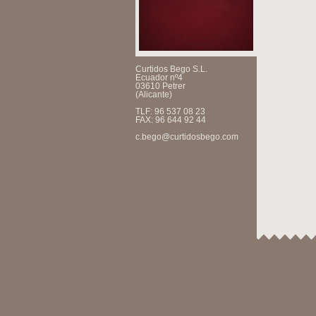
Curtidos Bego S.L.
Ecuador nº4
03610 Petrer
(Alicante)
TLF: 96 537 08 23
FAX: 96 644 92 44
c.bego@curtidosbego.com