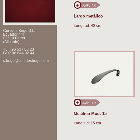
Largo metálico
Longirud: 42 cm
Curtidos Bego S.L.
Ecuador nº4
03610 Petrer
(Alicante)
TLF: 96 537 08 23
FAX: 96 644 92 44
c.bego@curtidosbego.com
Metálico Mod. 15
Longitud: 15 cm