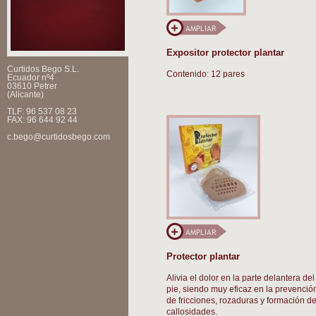
Expositor protector plantar
Curtidos Bego S.L.
Contenido: 12 pares
Ecuador nº4
03610 Petrer
(Alicante)
TLF: 96 537 08 23
FAX: 96 644 92 44
c.bego@curtidosbego.com
Protector plantar
Alivia el dolor en la parte delantera del
pie, siendo muy eficaz en la prevenció
de fricciones, rozaduras y formación d
callosidades.